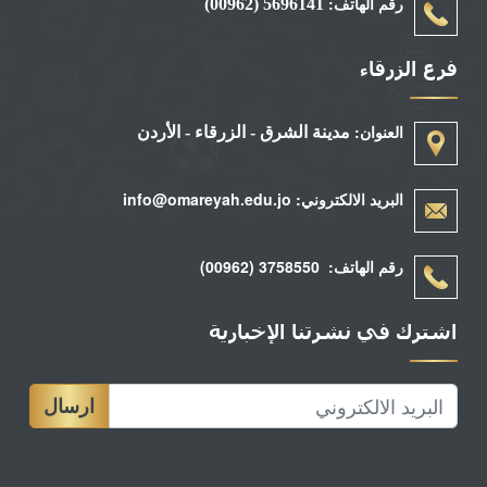
رقم الهاتف:
5696141 (00962)
فرع الزرقاء
العنوان:
مدينة الشرق - الزرقاء - الأردن
البريد الالكتروني: info@omareyah.edu.jo
رقم الهاتف: 3758550 (00962)
اشترك في نشرتنا الإخبارية
ارسال